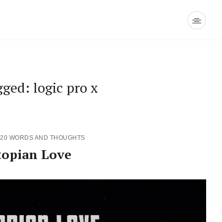
gged: logic pro x
020
WORDS AND THOUGHTS
topian Love