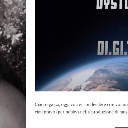
Ciao ragazzi, oggi vorrei condividere con voi un
cimentavo (per hobby) nella produzione di musi