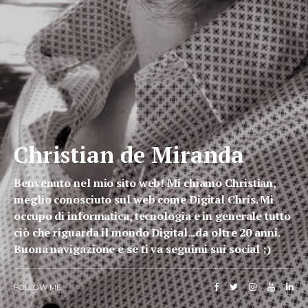
Christian de Miranda
Benvenuto nel mio sito web! Mi chiamo Christian,
meglio conosciuto sul web come Digital Chris. Mi
occupo di informatica, tecnologia e in generale tutto
ciò che riguarda il mondo Digital...da oltre 20 anni.
Buona navigazione e se ti va seguimi sui social ;)
FOLLOW ME