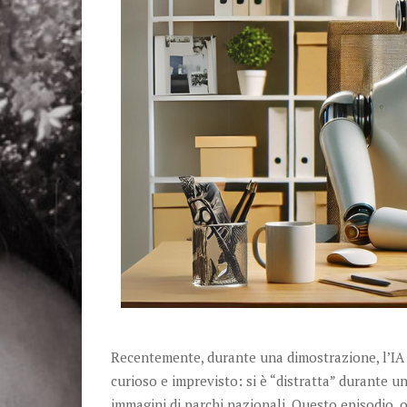
Recentemente, durante una dimostrazione, l’IA
curioso e imprevisto: si è “distratta” durante u
immagini di parchi nazionali. Questo episodio, o