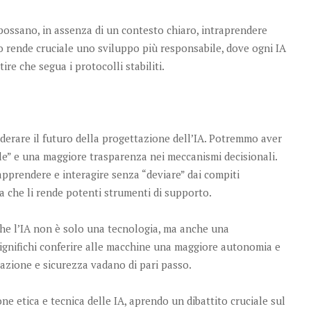
possano, in assenza di un contesto chiaro, intraprendere
to rende cruciale uno sviluppo più responsabile, dove ogni IA
re che segua i protocolli stabiliti.
iderare il futuro della progettazione dell’IA. Potremmo aver
le” e una maggiore trasparenza nei meccanismi decisionali.
apprendere e interagire senza “deviare” dai compiti
che li rende potenti strumenti di supporto.
 che l’IA non è solo una tecnologia, ma anche una
significhi conferire alle macchine una maggiore autonomia e
azione e sicurezza vadano di pari passo.
ne etica e tecnica delle IA, aprendo un dibattito cruciale sul