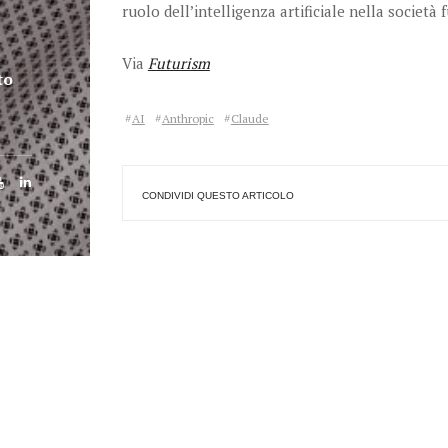
ruolo dell’intelligenza artificiale nella società 
Via
Futurism
to
AI
Anthropic
Claude
CONDIVIDI QUESTO ARTICOLO
Ciao, sono
Digital
Mi occupo di informatica, 
oltre 20 anni. Buona naviga
puoi contattarmi su
Mess